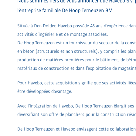
Nous sommes fiers de vous annoncer que Havebo B.V. po
l’entreprise familiale De Hoop Terneuzen B.V.
Située à Den Dolder, Havebo possède 45 ans d’expérience dans
activités d’ingénierie et de montage associées.
De Hoop Terneuzen est un fournisseur du secteur de la cons
en béton (structurels et non structurels), y compris les pl
production de matières premières pour le bâtiment, de béton 
matériaux de construction et dans l’exploitation de magasins
Pour Havebo, cette acquisition signifie que ses activités li
être développées davantage.
Avec l’intégration de Havebo, De Hoop Terneuzen élargit ses a
diversifiant son offre de planchers pour la construction réside
De Hoop Terneuzen et Havebo envisagent cette collaboration