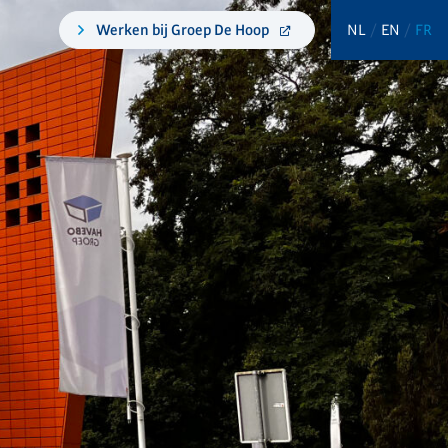
Werken bij Groep De Hoop
NL
EN
FR