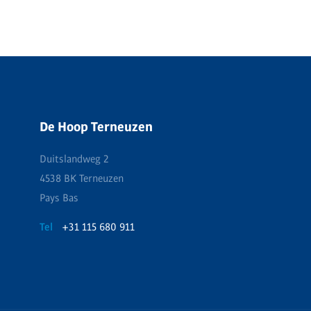
De Hoop Terneuzen
Duitslandweg 2
4538 BK Terneuzen
Pays Bas
Tel
+31 115 680 911