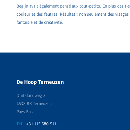
Begijn avait également pensé aux tout-petits. En plus des t-sh
couleur et des feutres. Résultat : non seulement des visages
fantaisie et de créativité.
De Hoop Terneuzen
Duitslandweg 2
4538 BK Terneuzen
Pays Bas
Tel
+31 115 680 911