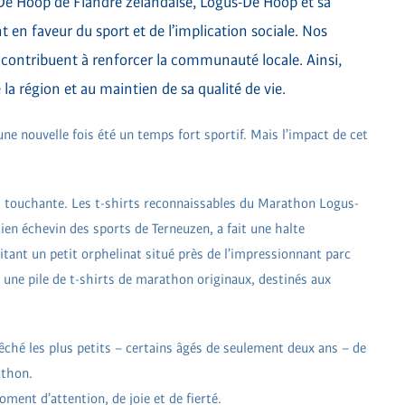
De Hoop de Flandre zélandaise, Logus-De Hoop et sa
n faveur du sport et de l’implication sociale. Nos
i contribuent à renforcer la communauté locale. Ainsi,
la région et au maintien de sa qualité de vie.
une nouvelle fois été un temps fort sportif. Mais l’impact de cet
 touchante. Les t-shirts reconnaissables du Marathon Logus-
ien échevin des sports de Terneuzen, a fait une halte
itant un petit orphelinat situé près de l’impressionnant parc
 une pile de t-shirts de marathon originaux, destinés aux
pêché les plus petits – certains âgés de seulement deux ans – de
athon.
ent d’attention, de joie et de fierté.