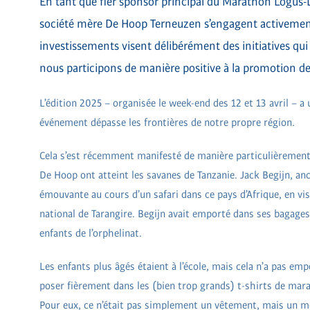
En tant que fier sponsor principal du Marathon Logus-
société mère De Hoop Terneuzen s’engagent activement e
investissements visent délibérément des initiatives qu
nous participons de manière positive à la promotion de 
L’édition 2025 – organisée le week-end des 12 et 13 avril – a 
événement dépasse les frontières de notre propre région.
Cela s’est récemment manifesté de manière particulièrement
De Hoop ont atteint les savanes de Tanzanie. Jack Begijn, anc
émouvante au cours d’un safari dans ce pays d’Afrique, en vis
national de Tarangire. Begijn avait emporté dans ses bagages
enfants de l’orphelinat.
Les enfants plus âgés étaient à l’école, mais cela n’a pas em
poser fièrement dans les (bien trop grands) t-shirts de mar
Pour eux, ce n’était pas simplement un vêtement, mais un mom