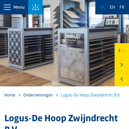
Menu
NL
EN
FR
2
/4
Home
Ondernemingen
Logus-De Hoop Zwijndrecht B.V.
Logus-De Hoop Zwijndrecht