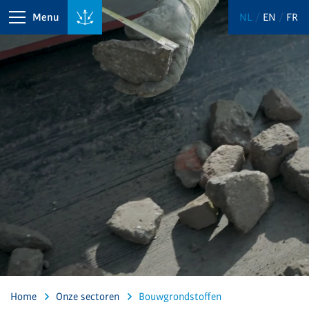
Menu
NL
EN
FR
Home
Onze sectoren
Bouwgrondstoffen