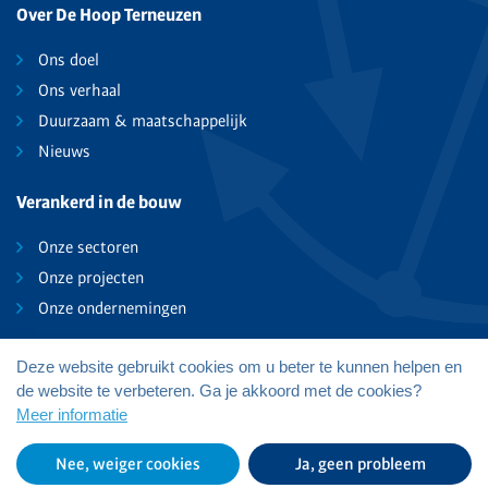
Over De Hoop Terneuzen
Ons doel
Ons verhaal
Duurzaam & maatschappelijk
Nieuws
Verankerd in de bouw
Onze sectoren
Onze projecten
Onze ondernemingen
Deze website gebruikt cookies om u beter te kunnen helpen en
de website te verbeteren. Ga je akkoord met de cookies?
De Hoop Terneuzen B.V.
Meer informatie
Privacy
Nee, weiger cookies
Ja, geen probleem
Website:
Elloro